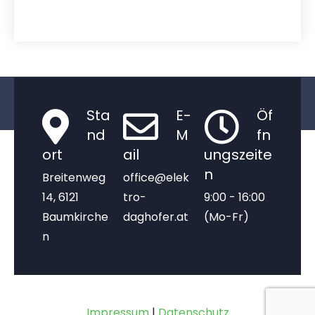
Sta
E-
Öf
nd
M
fn
ort
ail
ungszeite
n
Breitenweg
office@elek
14, 6121
tro-
9:00 - 16:00
Baumkirche
daghofer.at
(Mo-Fr)
n
Impressum
|
Datenschutz