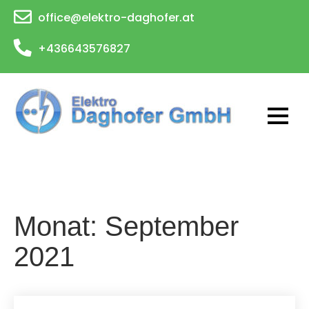
Skip
office@elektro-daghofer.at
to
content
+436643576827
Monat:
September
2021