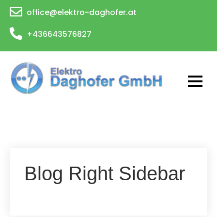
Skip
office@elektro-daghofer.at
to
content
+436643576827
Blog Right Sidebar